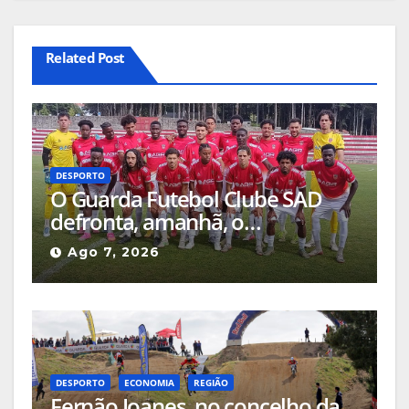
Related Post
DESPORTO
O Guarda Futebol Clube SAD
defronta, amanhã, o
Sertanense, num jogo a contar
Ago 7, 2026
para a Supertaça da Beira
Interior
DESPORTO
ECONOMIA
REGIÃO
Fernão Joanes, no concelho da