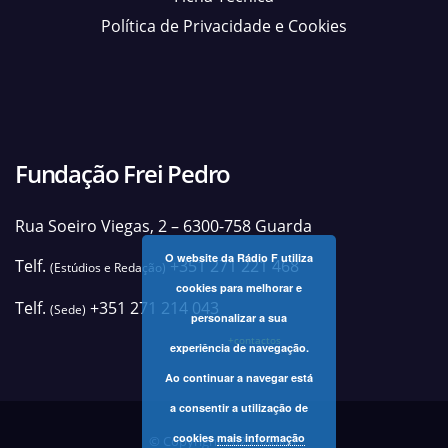
Política de Privacidade e Cookies
Fundação Frei Pedro
Rua Soeiro Viegas, 2 – 6300-758 Guarda
O website da Rádio F utiliza
Telf.
+351 271 221 468
(Estúdios e Redação)
cookies para melhorar e
Telf.
+351 271 214 043
(Sede)
personalizar a sua
+contactos
experiência de navegação.
Ao continuar a navegar está
a consentir a utilização de
cookies
mais informação
© Copyright 2025 Rádio F