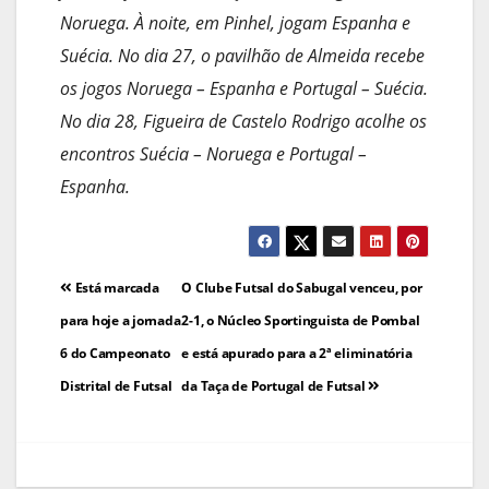
Noruega. À noite, em Pinhel, jogam Espanha e
Suécia. No dia 27, o pavilhão de Almeida recebe
os jogos Noruega – Espanha e Portugal – Suécia.
No dia 28, Figueira de Castelo Rodrigo acolhe os
encontros Suécia – Noruega e Portugal –
Espanha.
Navegação
Está marcada
O Clube Futsal do Sabugal venceu, por
de
para hoje a jornada
2-1, o Núcleo Sportinguista de Pombal
6 do Campeonato
e está apurado para a 2ª eliminatória
artigos
Distrital de Futsal
da Taça de Portugal de Futsal