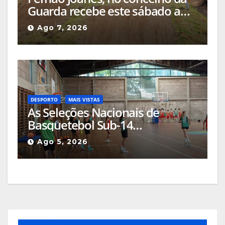
Guarda recebe este sábado a
Etapa do Campeonato Nacional
Ago 7, 2026
de Supercross
DESPORTO
MAIS VISTAS
As Seleções Nacionais de
Basquetebol Sub-14
(Masculinos e Femininos) estão
Ago 5, 2026
a estagiar na Guarda com os
olhos postos em Espanha