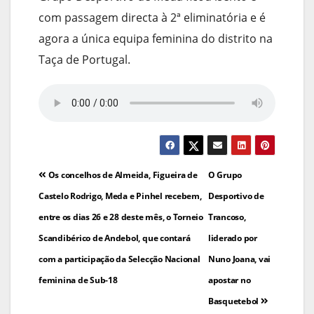
com passagem directa à 2ª eliminatória e é
agora a única equipa feminina do distrito na
Taça de Portugal.
Navegação
Os concelhos de Almeida, Figueira de
O Grupo
de
Castelo Rodrigo, Meda e Pinhel recebem,
Desportivo de
entre os dias 26 e 28 deste mês, o Torneio
Trancoso,
artigos
Scandibérico de Andebol, que contará
liderado por
com a participação da Selecção Nacional
Nuno Joana, vai
feminina de Sub-18
apostar no
Basquetebol