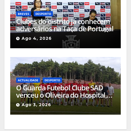
BREVES
DESPORTO
Clubes do distrito já conhecem
adversários na Taça de Portugal
Ago 4, 2026
ACTUALIDADE
DESPORTO
O Guarda Futebol Clube SAD
venceu o Oliveira do Hospital,
por 1-0, naquele que foi o jogo
Ago 3, 2026
de apresentação