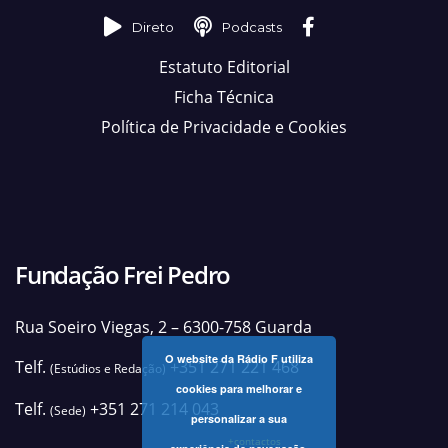
Direto
Podcasts
Estatuto Editorial
Ficha Técnica
Política de Privacidade e Cookies
Fundação Frei Pedro
Rua Soeiro Viegas, 2 – 6300-758 Guarda
O website da Rádio F utiliza
Telf.
+351 271 221 468
(Estúdios e Redação)
cookies para melhorar e
Telf.
+351 271 214 043
(Sede)
personalizar a sua
+contactos