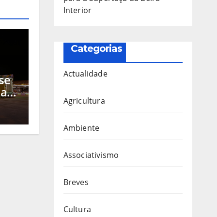
Interior
Categorias
Actualidade
se
 a
Agricultura
s
ra
, a
Ambiente
Associativismo
Breves
Cultura