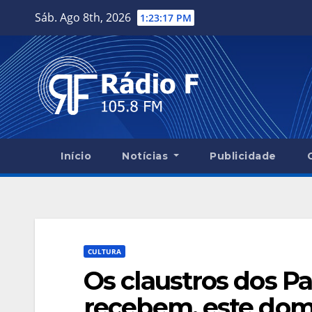
Skip
Sáb. Ago 8th, 2026
1:23:18 PM
to
content
Início
Notícias
Publicidade
CULTURA
Os claustros dos Pa
recebem, este domi