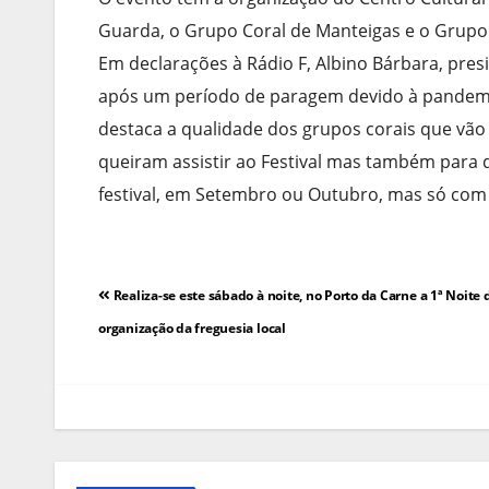
Guarda, o Grupo Coral de Manteigas e o Grupo C
Em declarações à Rádio F, Albino Bárbara, presi
após um período de paragem devido à pandemi
destaca a qualidade dos grupos corais que vão 
queiram assistir ao Festival mas também para
festival, em Setembro ou Outubro, mas só com
Navegação
Realiza-se este sábado à noite, no Porto da Carne a 1ª Noite
de
organização da freguesia local
artigos