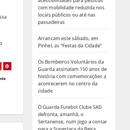
acessibilidades para pessoas
com mobilidade reduzida nos
locais públicos ou até nas
essa
passadeiras
Arrancam este sábado, em
vo
Pinhel, as “Festas da Cidade”
Os Bombeiros Voluntários da
Guarda assinalam 150 anos de
história com comemorações a
arda
acontecerem no centro da
cidade
O Guarda Futebol Clube SAD
defronta, amanhã, o
Sertanense, num jogo a contar
para a Supertaça da Beira