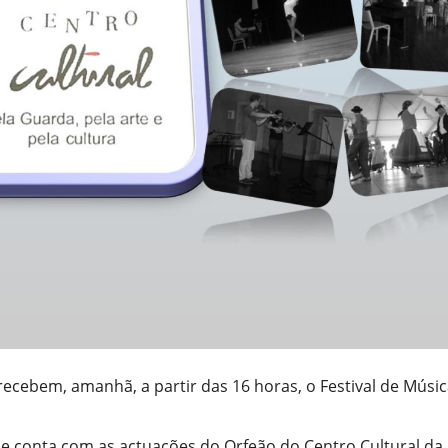
recebem, amanhã, a partir das 16 horas, o Festival de Músi
 e conta com as actuações do Orfeão do Centro Cultural da