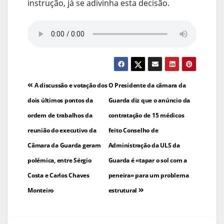
instrução, já se adivinha esta decisão.
Navegação
A discussão e votação dos
O Presidente da câmara da
de
dois últimos pontos da
Guarda diz que o anúncio da
ordem de trabalhos da
contratação de 15 médicos
artigos
reunião do executivo da
feito Conselho de
Câmara da Guarda geram
Administração da ULS da
polémica, entre Sérgio
Guarda é «tapar o sol com a
Costa e Carlos Chaves
peneira» para um problema
Monteiro
estrutural