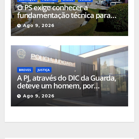
O PS exige conhecer a
fundamentação técnica para
uma eventual transferência do
Ago 9, 2026
Hospital de Seia para a
Misericórdia
BREVES
JUSTIÇA
A PJ, através do DIC da Guarda,
deteve um homem, por
comercialização de 27,5 kg de
Ago 9, 2026
embalagens de canábis