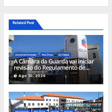
Related Post
ASSOCIATIVISMO
POLÍTICA
ÚLTIMAS
A Câmara da Guarda vai iniciar
revisão do Regulamento de
Apoio ao Associativismo e com
Ago 10, 2026
o aval da oposição
DESTAQUE
POLÍTICA
SAÚDE
SOCIAL