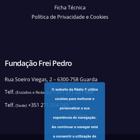
Ficha Técnica
Política de Privacidade e Cookies
Fundação Frei Pedro
Rua Soeiro Viegas, 2 – 6300-758 Guarda
O website da Rádio F utiliza
Telf.
+351 271 221 468
(Estúdios e Redação)
cookies para melhorar e
Telf.
+351 271 214 043
(Sede)
personalizar a sua
+contactos
experiência de navegação.
Ao continuar a navegar está
a consentir a utilização de