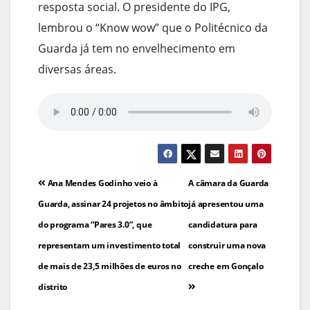
resposta social. O presidente do IPG,
lembrou o “Know wow” que o Politécnico da
Guarda já tem no envelhecimento em
diversas áreas.
Navegação
Ana Mendes Godinho veio à
A câmara da Guarda
de
Guarda, assinar 24 projetos no âmbito
já apresentou uma
do programa “Pares 3.0”, que
candidatura para
artigos
representam um investimento total
construir uma nova
de mais de 23,5 milhões de euros no
creche em Gonçalo
distrito