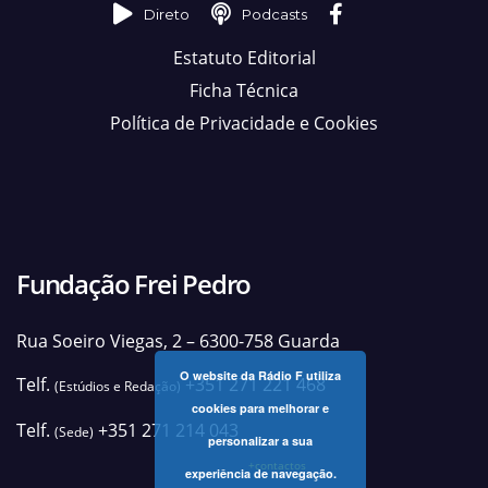
Direto
Podcasts
Estatuto Editorial
Ficha Técnica
Política de Privacidade e Cookies
Fundação Frei Pedro
Rua Soeiro Viegas, 2 – 6300-758 Guarda
O website da Rádio F utiliza
Telf.
+351 271 221 468
(Estúdios e Redação)
cookies para melhorar e
Telf.
+351 271 214 043
(Sede)
personalizar a sua
+contactos
experiência de navegação.