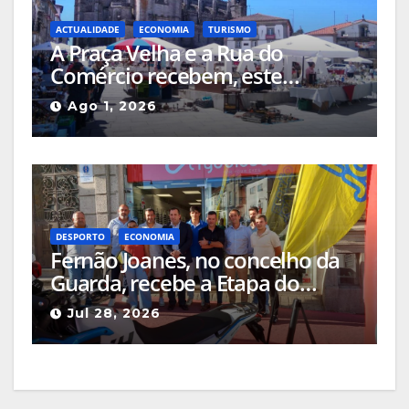
ACTUALIDADE
ECONOMIA
TURISMO
A Praça Velha e a Rua do
Comércio recebem, este
domingo, a Feira de
Ago 1, 2026
Antiguidades e Colecionismo
DESPORTO
ECONOMIA
Fernão Joanes, no concelho da
Guarda, recebe a Etapa do
Campeonato Nacional de
Jul 28, 2026
Supercross a 8 de agosto