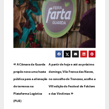
Navegação
A Câmara da Guarda
A partir de hoje e até ao próximo
de
propôs nova uma hasta
domingo, Vila Franca das Naves,
pública para a alienação
no concelho de Trancoso, acolhe a
artigos
de terrenos na
VIII edição do Festival de Folclore
Plataforma Logística
e das Vindimas
(PLIE)