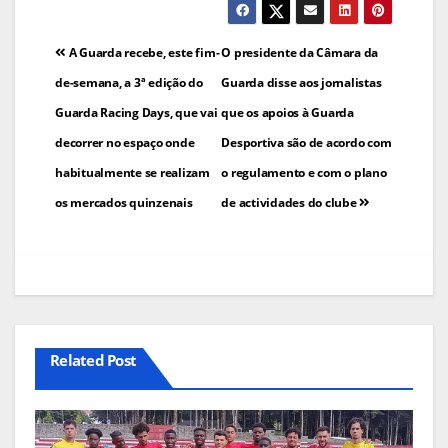
Navegação
A Guarda recebe, este fim-
O presidente da Câmara da
de
de-semana, a 3ª edição do
Guarda disse aos jornalistas
Guarda Racing Days, que vai
que os apoios à Guarda
artigos
decorrer no espaço onde
Desportiva são de acordo com
habitualmente se realizam
o regulamento e com o plano
os mercados quinzenais
de actividades do clube
Related Post