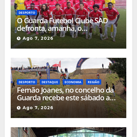
DESPORTO
O Guarda Futebol Clube SAD
defronta, amanhã, o
Sertanense, num jogo a contar
Ago 7, 2026
para a Supertaça da Beira
Interior
DESPORTO
DESTAQUE
ECONOMIA
REGIÃO
Fernão Joanes, no concelho da
Guarda recebe este sábado a
Etapa do Campeonato Nacional
Ago 7, 2026
de Supercross