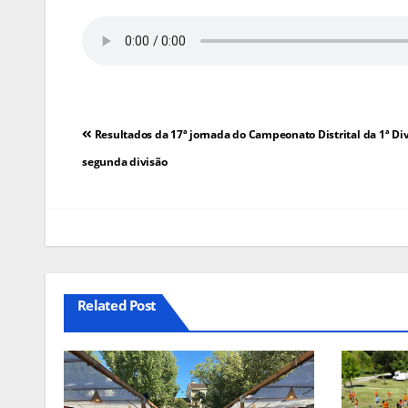
Navegação
Resultados da 17ª jornada do Campeonato Distrital da 1ª Div
de
segunda divisão
artigos
Related Post