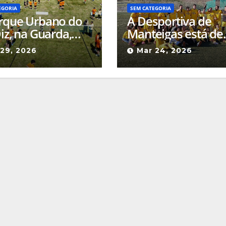
EGORIA
SEM CATEGORIA
rque Urbano do
A Desportiva de
iz, na Guarda,
Manteigas está de
e, este fim de
regresso à 1ª Liga 
 29, 2026
Mar 24, 2026
na, a Final
Associação de Fut
nal do Gira Volei
da Guarda