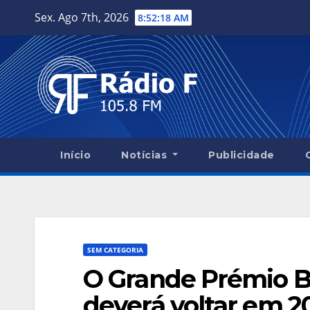
Skip
Sex. Ago 7th, 2026
8:52:19 AM
to
content
Início
Notícias
Publicidade
SEM CATEGORIA
O Grande Prémio Be
deverá voltar em 2