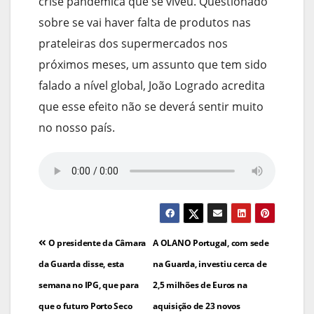
crise pandémica que se viveu. Questionado
sobre se vai haver falta de produtos nas
prateleiras dos supermercados nos
próximos meses, um assunto que tem sido
falado a nível global, João Logrado acredita
que esse efeito não se deverá sentir muito
no nosso país.
Navegação
O presidente da Câmara
A OLANO Portugal, com sede
de
da Guarda disse, esta
na Guarda, investiu cerca de
semana no IPG, que para
2,5 milhões de Euros na
artigos
que o futuro Porto Seco
aquisição de 23 novos