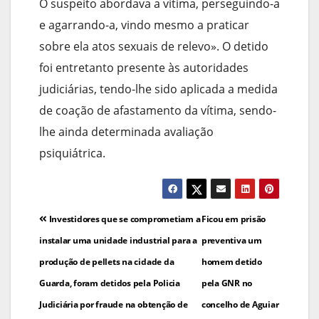
O suspeito abordava a vítima, perseguindo-a
e agarrando-a, vindo mesmo a praticar
sobre ela atos sexuais de relevo». O detido
foi entretanto presente às autoridades
judiciárias, tendo-lhe sido aplicada a medida
de coação de afastamento da vítima, sendo-
lhe ainda determinada avaliação
psiquiátrica.
Navegação
Investidores que se comprometiam a
Ficou em prisão
de
instalar uma unidade industrial para a
preventiva um
produção de pellets na cidade da
homem detido
artigos
Guarda, foram detidos pela Policia
pela GNR no
Judiciária por fraude na obtenção de
concelho de Aguiar