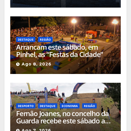
o mês
DESTAQUE
REGIÃO
Arrancam este sábado, em
Pinhel, as “Festas da Cidade”
Ago 8, 2026
DESPORTO
DESTAQUE
ECONOMIA
REGIÃO
Fernão Joanes, no concelho da
Guarda recebe este sábado a
Etapa do Campeonato Nacional
Ago 7, 2026