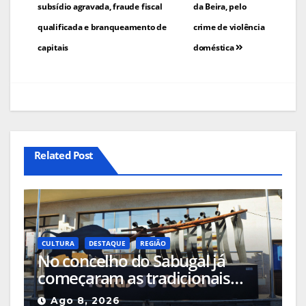
subsídio agravada, fraude fiscal
da Beira, pelo
qualificada e branqueamento de
crime de violência
capitais
doméstica
Related Post
CULTURA
DESTAQUE
REGIÃO
No concelho do Sabugal já
começaram as tradicionais
capeias que prometem animar
Ago 8, 2026