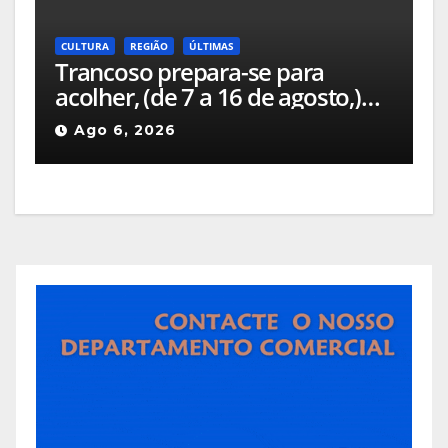
CULTURA
REGIÃO
ÚLTIMAS
Trancoso prepara-se para
acolher, (de 7 a 16 de agosto,)
mais uma edição da Feira de
Ago 6, 2026
São Bartolomeu, a feira franca
mais antiga do país