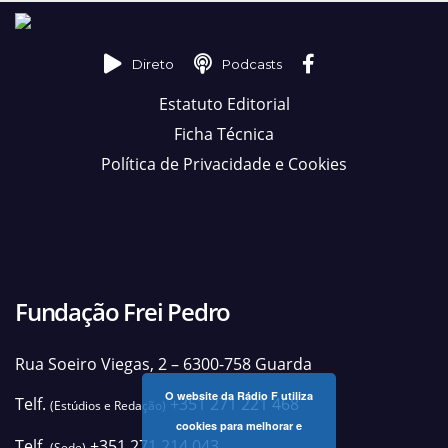
Direto
Podcasts
Estatuto Editorial
Ficha Técnica
Política de Privacidade e Cookies
Fundação Frei Pedro
Rua Soeiro Viegas, 2 – 6300-758 Guarda
O website da Rádio F utiliza
Telf.
+351 271 221 468
(Estúdios e Redação)
cookies para melhorar e
Telf.
+351 271 214 043
(Sede)