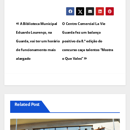
Navegação
A Biblioteca Municipal
O Centro Comercial La Vie
de
Eduardo Lourenço, na
Guarda fez um balanço
Guarda, vai ter um horário
positivo da 8.ª edição do
artigos
de funcionamento mais
concurso caça talentos “Mostra
alargado
o Que Vales”
Related Post