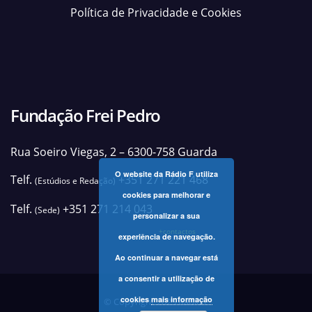
Política de Privacidade e Cookies
Fundação Frei Pedro
Rua Soeiro Viegas, 2 – 6300-758 Guarda
O website da Rádio F utiliza
Telf.
+351 271 221 468
(Estúdios e Redação)
cookies para melhorar e
Telf.
+351 271 214 043
(Sede)
personalizar a sua
+contactos
experiência de navegação.
Ao continuar a navegar está
a consentir a utilização de
cookies
mais informação
© Copyright 2025 Rádio F