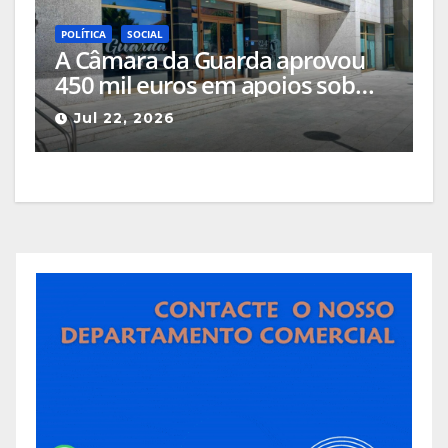
POLÍTICA
SOCIAL
A Câmara da Guarda aprovou
450 mil euros em apoios sob
críticas por parte da oposição
Jul 22, 2026