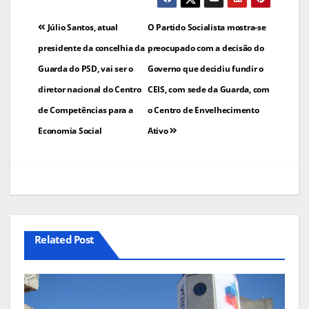
Navegação
Júlio Santos, atual
O Partido Socialista mostra-se
de
presidente da concelhia da
preocupado com a decisão do
Guarda do PSD, vai ser o
Governo que decidiu fundir o
artigos
diretor nacional do Centro
CEIS, com sede da Guarda, com
de Competências para a
o Centro de Envelhecimento
Economia Social
Ativo
Related Post