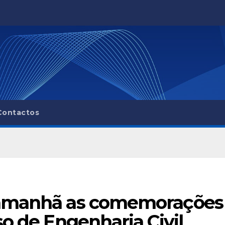
Contactos
 amanhã as comemorações
so de Engenharia Civil