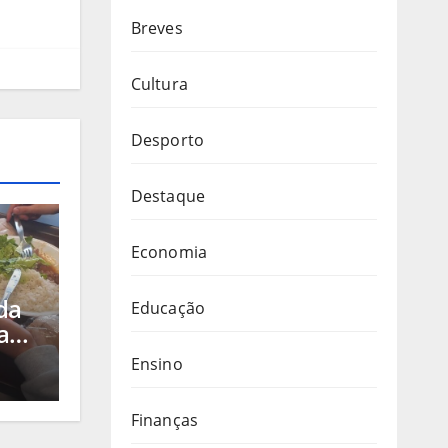
Breves
Cultura
Desporto
Destaque
Economia
da
Educação
a
Ensino
ação
ares
Finanças