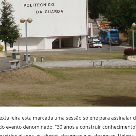
sexta feira está marcada uma sessão solene para assinalar 
do evento denominado, “30 anos a construir conhecimento”
 de vários alunos, ex-alunos, docentes e ex-docentes. Helena