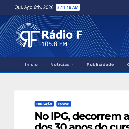
Skip
Qui. Ago 6th, 2026
5:11:18 AM
to
content
Início
Notícias
Publicidade
EDUCAÇÃO
ENSINO
No IPG, decorrem
dos 30 anos do cur