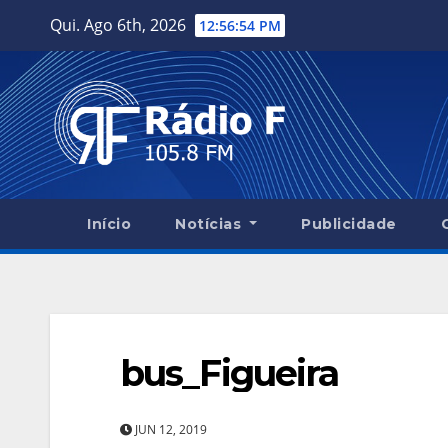
Skip
Qui. Ago 6th, 2026
12:56:55 PM
to
content
Início
Notícias
Publicidade
bus_Figueira
JUN 12, 2019