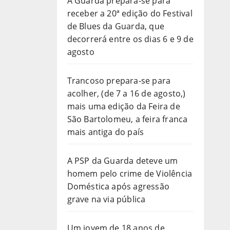
A Guarda prepara-se para
receber a 20ª edição do Festival
de Blues da Guarda, que
decorrerá entre os dias 6 e 9 de
agosto
Trancoso prepara-se para
acolher, (de 7 a 16 de agosto,)
mais uma edição da Feira de
São Bartolomeu, a feira franca
mais antiga do país
A PSP da Guarda deteve um
homem pelo crime de Violência
Doméstica após agressão
grave na via pública
Um jovem de 18 anos de