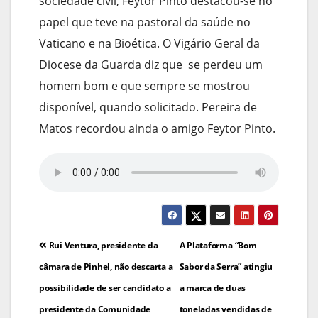
sociedade civil, Feytor Pinto destacou-se no
papel que teve na pastoral da saúde no
Vaticano e na Bioética. O Vigário Geral da
Diocese da Guarda diz que se perdeu um
homem bom e que sempre se mostrou
disponível, quando solicitado. Pereira de
Matos recordou ainda o amigo Feytor Pinto.
Navegação
Rui Ventura, presidente da
A Plataforma “Bom
de
câmara de Pinhel, não descarta a
Sabor da Serra” atingiu
possibilidade de ser candidato a
a marca de duas
artigos
presidente da Comunidade
toneladas vendidas de