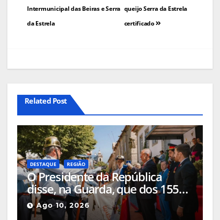
Intermunicipal das Beiras e Serra
queijo Serra da Estrela
da Estrela
certificado
Related Post
DESTAQUE
REGIÃO
O Presidente da República
disse, na Guarda, que dos 155
milhões de euros anunciados
Ago 10, 2026
para a revitalização do Parque