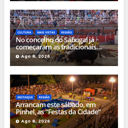
Natural da Serra da Estrela,
«quase nada foi investido» até
ao momento
CULTURA
MAIS VISTAS
REGIÃO
No concelho do Sabugal já
começaram as tradicionais
capeias que prometem animar
Ago 8, 2026
o mês
DESTAQUE
REGIÃO
Arrancam este sábado, em
Pinhel, as “Festas da Cidade”
Ago 8, 2026