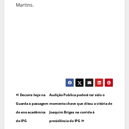
Martins.
Navegação
Decorre hoje na
Audição Publica poderá ter sido o
de
Guarda a passagem
momento chave que ditou a vitória de
de ano académica
Joaquim Brigas na corrida à
artigos
do IPG
presidência do IPG