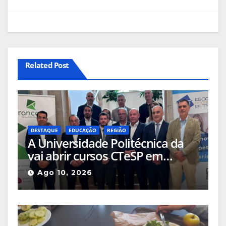
Related Post
DESTAQUE
EDUCAÇÃO
REGIÃO
A Universidade Politécnica da
vai abrir cursos CTeSP em
Trancoso
Ago 10, 2026