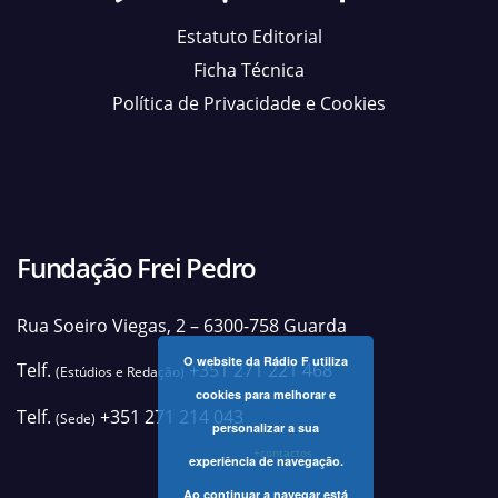
Estatuto Editorial
Ficha Técnica
Política de Privacidade e Cookies
Fundação Frei Pedro
Rua Soeiro Viegas, 2 – 6300-758 Guarda
O website da Rádio F utiliza
Telf.
+351 271 221 468
(Estúdios e Redação)
cookies para melhorar e
Telf.
+351 271 214 043
(Sede)
personalizar a sua
+contactos
experiência de navegação.
Ao continuar a navegar está