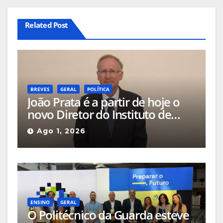
Related Post
BREVES
GERAL
POLÍTICA
João Prata é a partir de hoje o
novo Diretor do Instituto de
Emprego e Formação
Ago 1, 2026
Profissional da Guarda
ENSINO
GERAL
O Politécnico da Guarda esteve