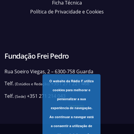
Ficha Técnica
Política de Privacidade e Cookies
Fundação Frei Pedro
Rua Soeiro Viegas, 2 – 6300-758 Guarda
O website da Rádio F utiliza
Telf.
+351 271 221 468
(Estúdios e Redação)
cookies para melhorar e
Telf.
+351 271 214 043
(Sede)
personalizar a sua
+contactos
experiência de navegação.
Ao continuar a navegar está
a consentir a utilização de