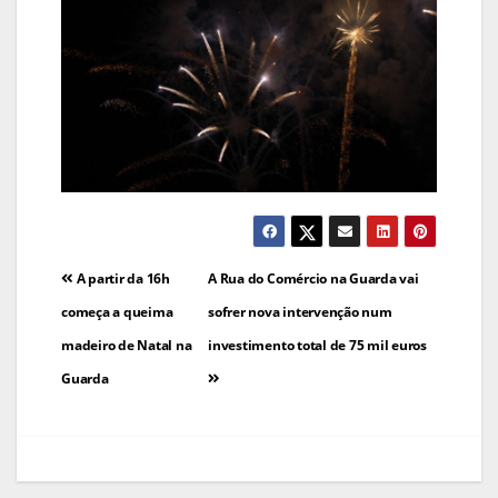
Navegação
A partir da 16h
A Rua do Comércio na Guarda vai
de
começa a queima
sofrer nova intervenção num
madeiro de Natal na
investimento total de 75 mil euros
artigos
Guarda