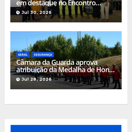
em destaque no Encontro
Ciência e Inovação 2026 com
Jul 30, 2026
seleção de três sessões
científicas
GERAL
SEGURANÇA
Câmara da Guarda aprova
atribuição da Medalha de Honra
de Grau Ouro à Associação
Jul 28, 2026
Humanitária de Bombeiros
Voluntários da Guarda