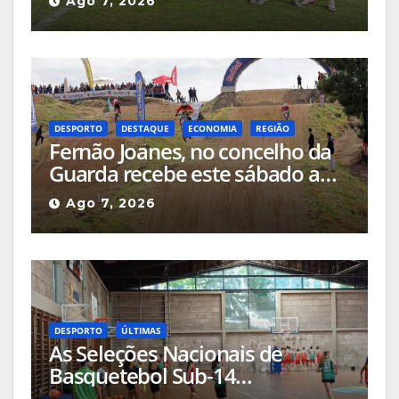
Ago 7, 2026
para a Supertaça da Beira
Interior
DESPORTO
DESTAQUE
ECONOMIA
REGIÃO
Fernão Joanes, no concelho da
Guarda recebe este sábado a
Etapa do Campeonato Nacional
Ago 7, 2026
de Supercross
DESPORTO
ÚLTIMAS
As Seleções Nacionais de
Basquetebol Sub-14
(Masculinos e Femininos) estão