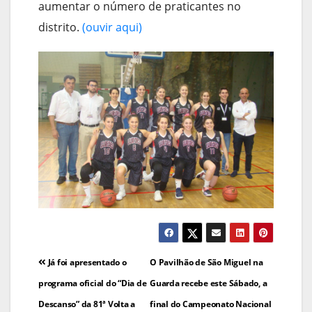
aumentar o número de praticantes no
distrito.
(ouvir aqui)
Navegação
Já foi apresentado o
O Pavilhão de São Miguel na
de
programa oficial do “Dia de
Guarda recebe este Sábado, a
Descanso” da 81ª Volta a
final do Campeonato Nacional