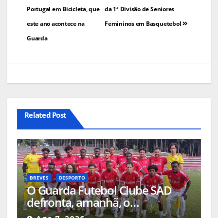
artigos
Portugal em Bicicleta, que
da 1ª Divisão de Seniores
este ano acontece na
Femininos em Basquetebol
Guarda
Related Post
BREVES
DESPORTO
O Guarda Futebol Clube SAD
defronta, amanhã, o
Sertanense, num jogo a contar