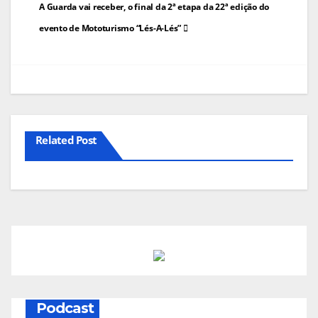
Navegação
A Guarda vai receber, o final da 2ª etapa da 22ª edição do
de
evento de Mototurismo “Lés-A-Lés”
artigos
Related Post
Podcast