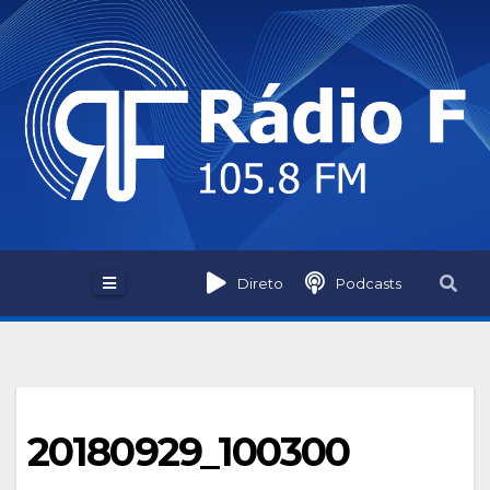
Skip
to
content
Direto
Podcasts
20180929_100300