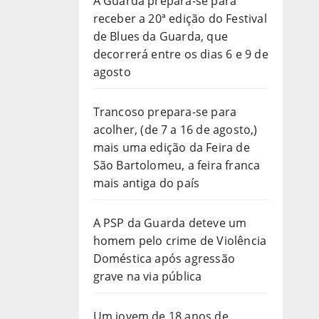
A Guarda prepara-se para
receber a 20ª edição do Festival
de Blues da Guarda, que
decorrerá entre os dias 6 e 9 de
agosto
Trancoso prepara-se para
acolher, (de 7 a 16 de agosto,)
mais uma edição da Feira de
São Bartolomeu, a feira franca
mais antiga do país
A PSP da Guarda deteve um
homem pelo crime de Violência
Doméstica após agressão
grave na via pública
Um jovem de 18 anos de