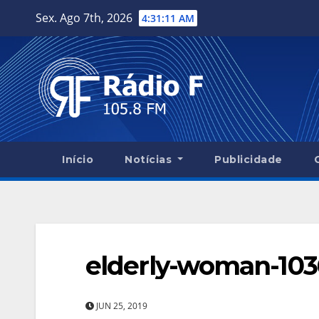
Skip
Sex. Ago 7th, 2026
4:31:12 AM
to
content
Início
Notícias
Publicidade
elderly-woman-10
JUN 25, 2019