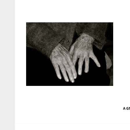
Navegação
A G
de