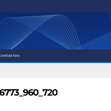
Contactos
36773_960_720