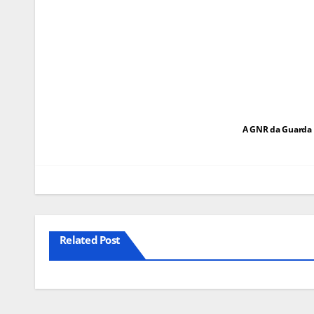
Navegação
A GNR da Guarda 
de
artigos
Related Post