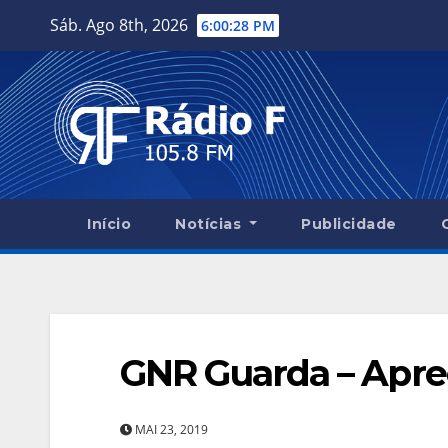
Skip
Sáb. Ago 8th, 2026
6:00:29 PM
to
content
Início
Notícias
Publicidade
GNR Guarda – Apre
MAI 23, 2019