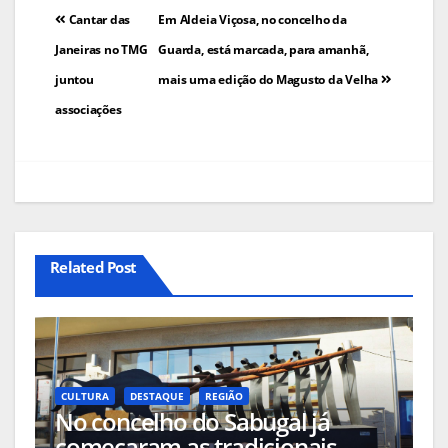
Navegação
Cantar das
Em Aldeia Viçosa, no concelho da
de
Janeiras no TMG
Guarda, está marcada, para amanhã,
juntou
mais uma edição do Magusto da Velha
artigos
associações
Related Post
CULTURA
DESTAQUE
REGIÃO
No concelho do Sabugal já
começaram as tradicionais