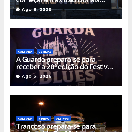
capeias que prometem animar
Ago 8, 2026
o mês
CULTURA
ÚLTIMAS
A Guarda prepara-se para
receber a 20ª edição do Festival
de Blues da Guarda, que
Ago 6, 2026
decorrerá entre os dias 6 e 9 de
agosto
CULTURA
REGIÃO
ÚLTIMAS
Trancoso prepara-se para