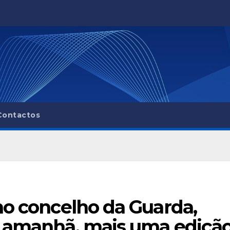
Contactos
no concelho da Guarda,
a amanhã, mais uma ediçã