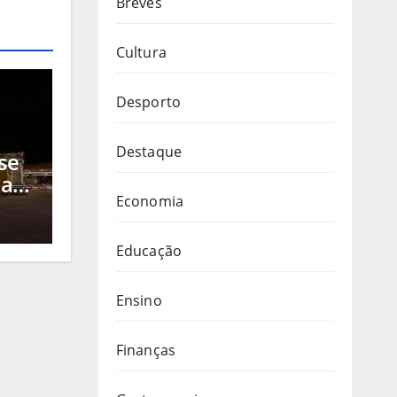
Breves
Cultura
Desporto
Destaque
se
 a
s
Economia
ra
, a
Educação
Ensino
Finanças