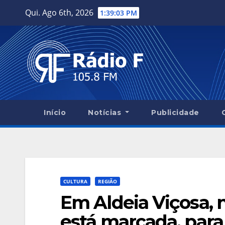
Skip
Qui. Ago 6th, 2026
1:39:04 PM
to
content
Início
Notícias
Publicidade
CULTURA
REGIÃO
Em Aldeia Viçosa, 
está marcada, par