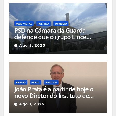
MAIS VISTAS
POLÍTICA
TURISMO
PSD na Câmara da Guarda
defende que o grupo Lince
deveria apresentar, na cidade, o
Ago 3, 2026
projeto que pretende
implementar no Hotel Turismo
BREVES
GERAL
POLÍTICA
João Prata é a partir de hoje o
novo Diretor do Instituto de
Emprego e Formação
Ago 1, 2026
Profissional da Guarda