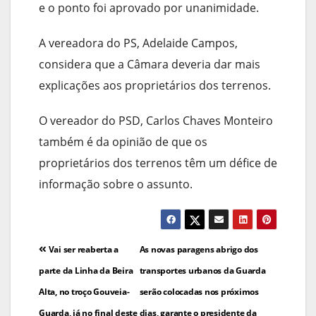
e o ponto foi aprovado por unanimidade.
A vereadora do PS, Adelaide Campos,
considera que a Câmara deveria dar mais
explicações aos proprietários dos terrenos.
O vereador do PSD, Carlos Chaves Monteiro
também é da opinião de que os
proprietários dos terrenos têm um défice de
informação sobre o assunto.
Navegação
Vai ser reaberta a
As novas paragens abrigo dos
de
parte da Linha da Beira
transportes urbanos da Guarda
Alta, no troço Gouveia-
serão colocadas nos próximos
artigos
Guarda, já no final deste
dias, garante o presidente da