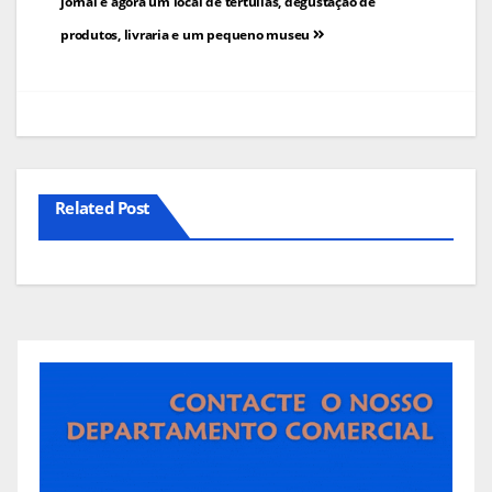
de
jornal é agora um local de tertúlias, degustação de
produtos, livraria e um pequeno museu
artigos
Related Post