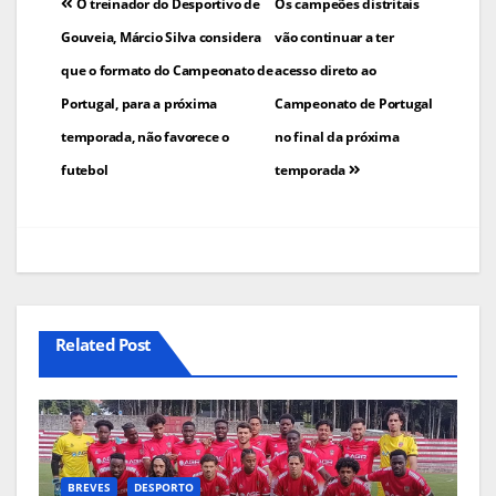
Navegação
O treinador do Desportivo de
Os campeões distritais
de
Gouveia, Márcio Silva considera
vão continuar a ter
que o formato do Campeonato de
acesso direto ao
artigos
Portugal, para a próxima
Campeonato de Portugal
temporada, não favorece o
no final da próxima
futebol
temporada
Related Post
BREVES
DESPORTO