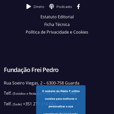
Direto
Podcasts
Estatuto Editorial
Ficha Técnica
Política de Privacidade e Cookies
Fundação Frei Pedro
Rua Soeiro Viegas, 2 – 6300-758 Guarda
O website da Rádio F utiliza
Telf.
+351 271 221 468
(Estúdios e Redação)
cookies para melhorar e
Telf.
+351 271 214 043
(Sede)
personalizar a sua
+contactos
experiência de navegação.