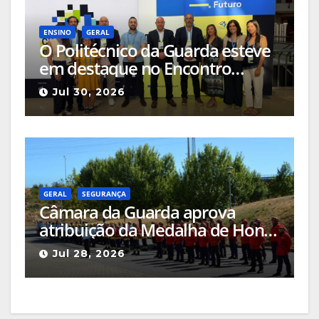
ENSINO
GERAL
O Politécnico da Guarda esteve
em destaque no Encontro
Ciência e Inovação 2026 com
Jul 30, 2026
seleção de três sessões
científicas
GERAL
SEGURANÇA
Câmara da Guarda aprova
atribuição da Medalha de Honra
de Grau Ouro à Associação
Jul 28, 2026
Humanitária de Bombeiros
Voluntários da Guarda