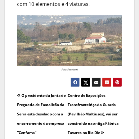
com 10 elementos e 4 viaturas.
Foto: Facebook
Navegação
O presidente da Junta de
Centro de Exposições
de
Freguesia de Famalicão da
Transfronteiriço da Guarda
Serra está desolado com o
(Pavilhão Multiusos), vai ser
artigos
encerramento da empresa
construído na antiga Fábrica
“Confama”
Tavares no Rio Diz