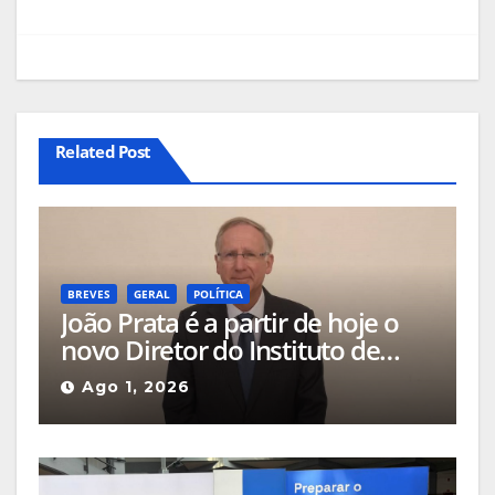
Related Post
BREVES
GERAL
POLÍTICA
João Prata é a partir de hoje o
novo Diretor do Instituto de
Emprego e Formação
Ago 1, 2026
Profissional da Guarda