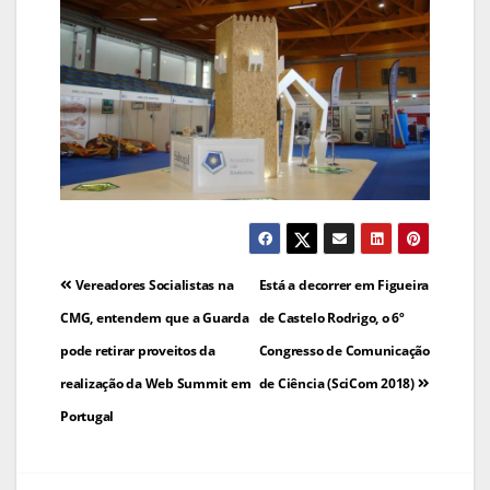
Navegação
Vereadores Socialistas na
Está a decorrer em Figueira
de
CMG, entendem que a Guarda
de Castelo Rodrigo, o 6º
pode retirar proveitos da
Congresso de Comunicação
artigos
realização da Web Summit em
de Ciência (SciCom 2018)
Portugal