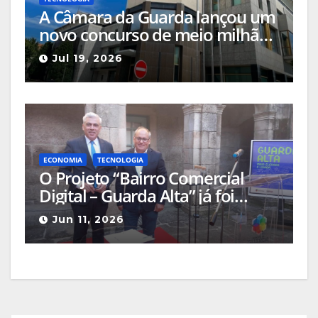
A Câmara da Guarda lançou um
novo concurso de meio milhão
de euros para reforçar
Jul 19, 2026
cibersegurança da autarquia
ECONOMIA
TECNOLOGIA
O Projeto “Bairro Comercial
Digital – Guarda Alta” já foi
apresentado e promete
Jun 11, 2026
transformar o centro da cidade