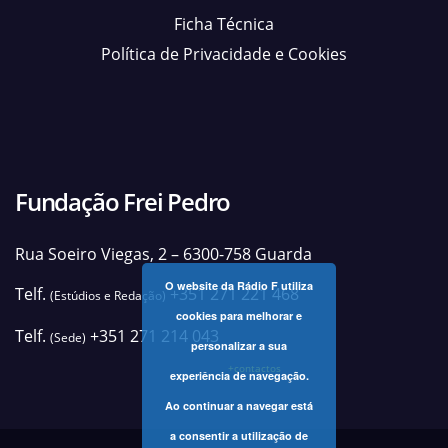
Ficha Técnica
Política de Privacidade e Cookies
Fundação Frei Pedro
Rua Soeiro Viegas, 2 – 6300-758 Guarda
O website da Rádio F utiliza
Telf.
+351 271 221 468
(Estúdios e Redação)
cookies para melhorar e
Telf.
+351 271 214 043
(Sede)
personalizar a sua
+contactos
experiência de navegação.
Ao continuar a navegar está
a consentir a utilização de