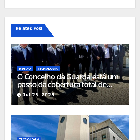
Related Post
REGIÃO
TECNOLOGIA
O Concelho da Guarda está um
passo da cobertura total de
fibra ótica e atingirá 99% dos
Jul 25, 2026
fogos habitacionais
TECNOLOGIA