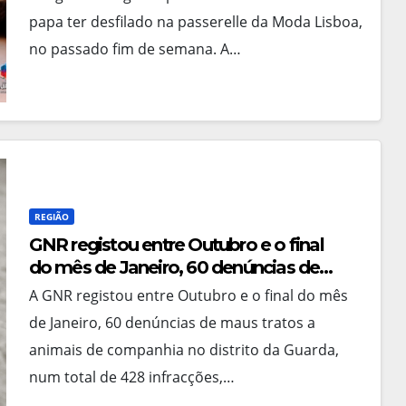
papa ter desfilado na passerelle da Moda Lisboa,
no passado fim de semana. A…
REGIÃO
GNR registou entre Outubro e o final
do mês de Janeiro, 60 denúncias de
maus tratos a animais no distrito da
A GNR registou entre Outubro e o final do mês
Guarda
de Janeiro, 60 denúncias de maus tratos a
animais de companhia no distrito da Guarda,
num total de 428 infracções,…