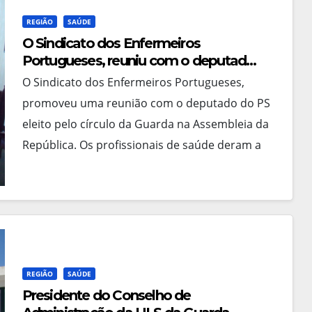
REGIÃO
SAÚDE
O Sindicato dos Enfermeiros
Portugueses, reuniu com o deputado
Santinho Pacheco, para dar a
O Sindicato dos Enfermeiros Portugueses,
conhecer os problemas que afectam
promoveu uma reunião com o deputado do PS
a classe
eleito pelo círculo da Guarda na Assembleia da
República. Os profissionais de saúde deram a
conhecer a…
REGIÃO
SAÚDE
Presidente do Conselho de