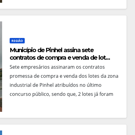
REGIÃO
Município de Pinhel assina sete
contratos de compra e venda de lotes
para instalação de empresas na zona
Sete empresários assinaram os contratos
industrial daquela cidade
promessa de compra e venda dos lotes da zona
industrial de Pinhel atribuídos no último
concurso público, sendo que, 2 lotes já foram
entregues aos…