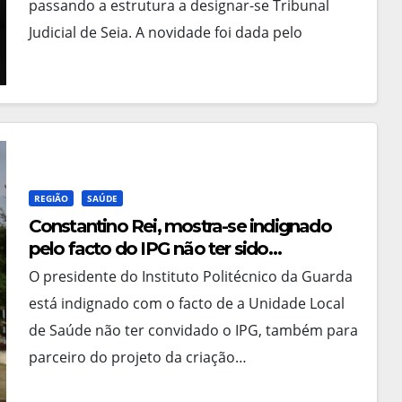
passando a estrutura a designar-se Tribunal
Judicial de Seia. A novidade foi dada pelo
presidente…
REGIÃO
SAÚDE
Constantino Rei, mostra-se indignado
pelo facto do IPG não ter sido
convidado pela da ULS da Guarda,
O presidente do Instituto Politécnico da Guarda
para parceiro do projeto da criação
está indignado com o facto de a Unidade Local
de um centro de estudos e de
de Saúde não ter convidado o IPG, também para
investigação em doenças
parceiro do projeto da criação…
pulmonares