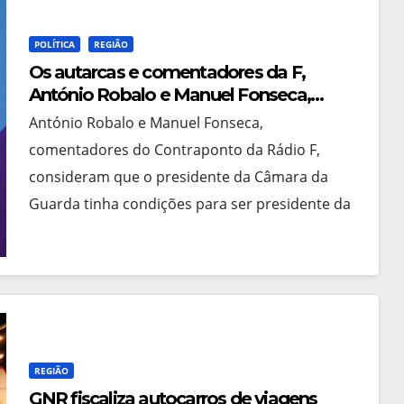
POLÍTICA
REGIÃO
Os autarcas e comentadores da F,
António Robalo e Manuel Fonseca,
consideram que Álvaro Amaro tinha
António Robalo e Manuel Fonseca,
condições para ser o presidente da
comentadores do Contraponto da Rádio F,
CIM Beiras e Serra da Estrela
consideram que o presidente da Câmara da
Guarda tinha condições para ser presidente da
Comunidade Intermunicipal das Beiras e…
REGIÃO
GNR fiscaliza autocarros de viagens