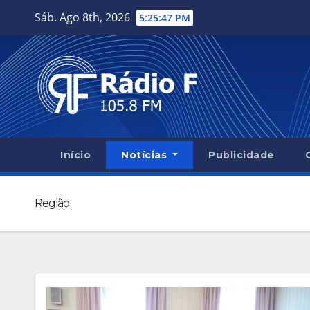
Skip
Sáb. Ago 8th, 2026
5:25:48 PM
to
content
Início
Notícias
Publicidade
Região