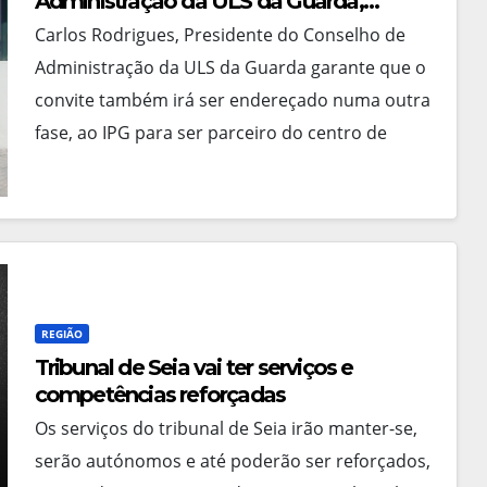
Administração da ULS da Guarda,
garante que o convite também irá ser
Carlos Rodrigues, Presidente do Conselho de
endereçado numa outra fase ao IPG,
Administração da ULS da Guarda garante que o
para ser parceiro do centro de
convite também irá ser endereçado numa outra
estudos e de investigação em
fase, ao IPG para ser parceiro do centro de
doenças pulmonares
estudos…
REGIÃO
Tribunal de Seia vai ter serviços e
competências reforçadas
Os serviços do tribunal de Seia irão manter-se,
serão autónomos e até poderão ser reforçados,