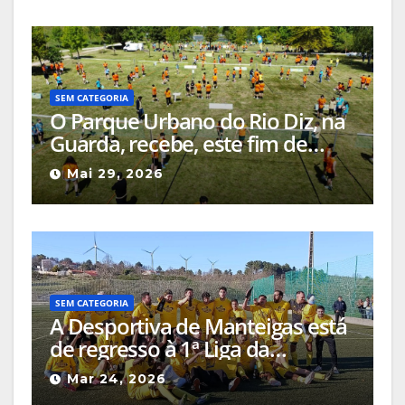
SEM CATEGORIA
O Parque Urbano do Rio Diz, na
Guarda, recebe, este fim de
semana, a Final Nacional do
Mai 29, 2026
Gira Volei
SEM CATEGORIA
A Desportiva de Manteigas está
de regresso à 1ª Liga da
Associação de Futebol da
Mar 24, 2026
Guarda