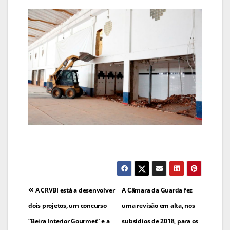
Navegação
A CRVBI está a desenvolver
A Câmara da Guarda fez
de
dois projetos, um concurso
uma revisão em alta, nos
“Beira Interior Gourmet” e a
subsídios de 2018, para os
artigos