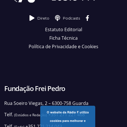
Direto
Podcasts
Estatuto Editorial
Ficha Técnica
Política de Privacidade e Cookies
Fundação Frei Pedro
Rua Soeiro Viegas, 2 – 6300-758 Guarda
O website da Rádio F utiliza
Telf.
+351 271 221 468
(Estúdios e Redação)
cookies para melhorar e
Telf.
+351 271 214 043
(Sede)