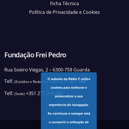
Ficha Técnica
Política de Privacidade e Cookies
Fundação Frei Pedro
Rua Soeiro Viegas, 2 – 6300-758 Guarda
O website da Rádio F utiliza
Telf.
+351 271 221 468
(Estúdios e Redação)
cookies para melhorar e
Telf.
+351 271 214 043
(Sede)
personalizar a sua
+contactos
experiência de navegação.
Ao continuar a navegar está
a consentir a utilização de