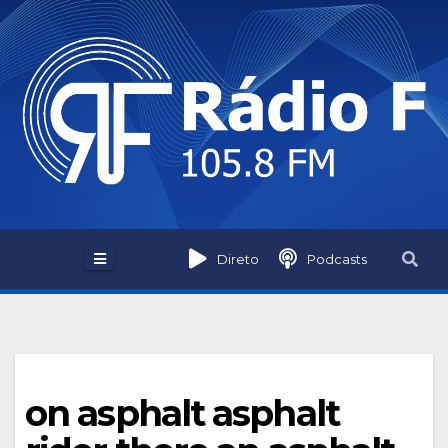
Skip
to
content
Direto
Podcasts
on asphalt asphalt