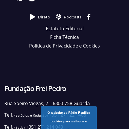
Direto
Podcasts
Estatuto Editorial
Ficha Técnica
Política de Privacidade e Cookies
Fundação Frei Pedro
Rua Soeiro Viegas, 2 – 6300-758 Guarda
O website da Rádio F utiliza
Telf.
+351 271 221 468
(Estúdios e Redação)
cookies para melhorar e
Telf.
+351 271 214 043
(Sede)