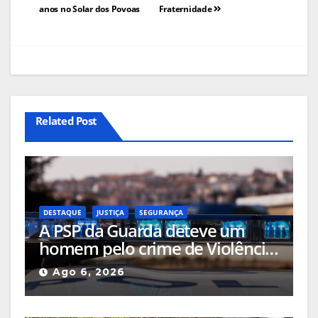
anos no Solar dos Povoas
Fraternidade
Related Post
DESTAQUE
JUSTIÇA
SEGURANÇA
A PSP da Guarda deteve um
homem pelo crime de Violência
Doméstica após agressão grave
Ago 6, 2026
na via pública