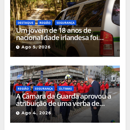
DESTAQUE
REGIÃO
SEGURANÇA
Um jovem de 18 anos de
nacionalidade irlandesa foi
detido pela GNR em Celorico da
Ago 5, 2026
Beira pelo crime de incêndio
rural
REGIÃO
SEGURANÇA
ÚLTIMAS
A Câmara da Guarda aprovou a
atribuição de uma verba de
cerca de 205 mil euros às
Ago 4, 2026
corporações de bombeiros do
concelho e a quatro equipas de