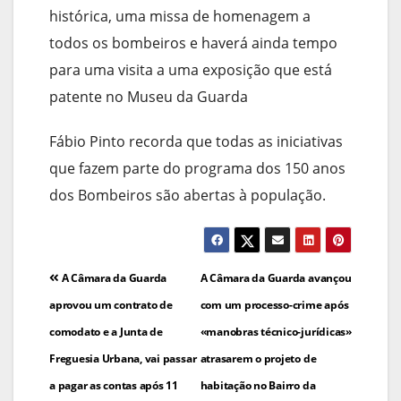
histórica, uma missa de homenagem a
todos os bombeiros e haverá ainda tempo
para uma visita a uma exposição que está
patente no Museu da Guarda
Fábio Pinto recorda que todas as iniciativas
que fazem parte do programa dos 150 anos
dos Bombeiros são abertas à população.
Navegação
A Câmara da Guarda
A Câmara da Guarda avançou
de
aprovou um contrato de
com um processo-crime após
comodato e a Junta de
«manobras técnico-jurídicas»
artigos
Freguesia Urbana, vai passar
atrasarem o projeto de
a pagar as contas após 11
habitação no Bairro da