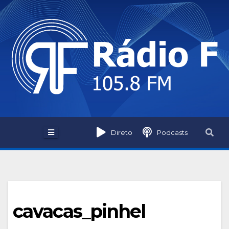
Skip
to
content
Direto
Podcasts
cavacas_pinhel