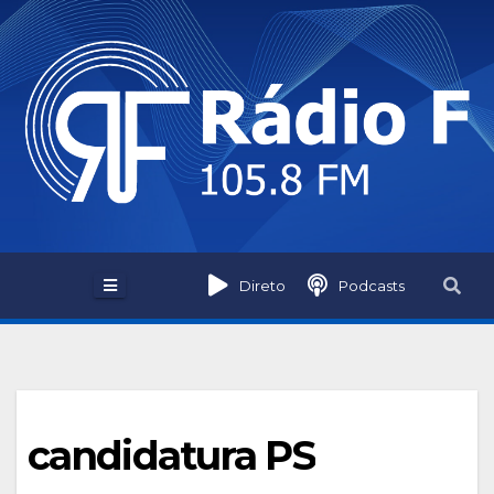
Skip
to
content
Direto
Podcasts
candidatura PS