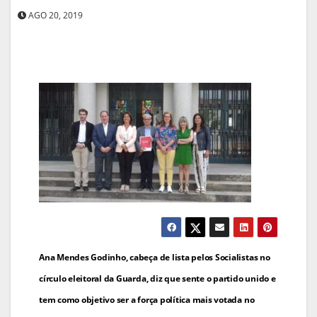
AGO 20, 2019
Navegação
Ana Mendes Godinho, cabeça de lista pelos Socialistas no
de
círculo eleitoral da Guarda, diz que sente o partido unido e
tem como objetivo ser a força política mais votada no
artigos