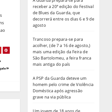
A Guarda prepara-se para
receber a 20ª edição do Festival
de Blues da Guarda, que
s
decorrerá entre os dias 6 e 9 de
ens
agosto
 ao
Trancoso prepara-se para
acolher, (de 7 a 16 de agosto,)
mais uma edição da Feira de
São Bartolomeu, a feira franca
o
mais antiga do país
nçalo
A PSP da Guarda deteve um
homem pelo crime de Violência
Doméstica após agressão
grave na via pública
Um jovem de 18 anos de