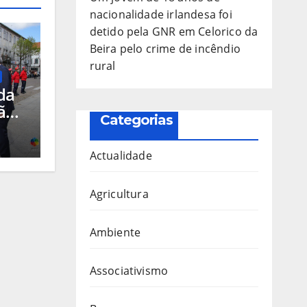
nacionalidade irlandesa foi
detido pela GNR em Celorico da
Beira pelo crime de incêndio
rural
da
ão
Categorias
uros
Actualidade
o
Agricultura
res
Ambiente
Associativismo