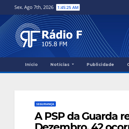
Skip
Sex. Ago 7th, 2026
1:45:26 AM
to
content
Início
Notícias
Publicidade
SEGURANÇA
A PSP da Guarda re
Dezembro, 42 ocorr