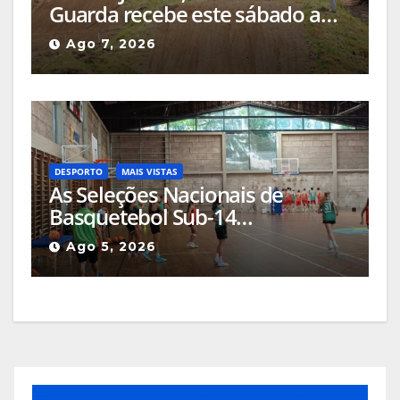
Guarda recebe este sábado a
Etapa do Campeonato Nacional
Ago 7, 2026
de Supercross
DESPORTO
MAIS VISTAS
As Seleções Nacionais de
Basquetebol Sub-14
(Masculinos e Femininos) estão
Ago 5, 2026
a estagiar na Guarda com os
olhos postos em Espanha