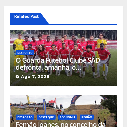
Related Post
DESPORTO
O Guarda Futebol Clube SAD
defronta, amanhã, o
Sertanense, num jogo a contar
Ago 7, 2026
para a Supertaça da Beira
Interior
DESPORTO
DESTAQUE
ECONOMIA
REGIÃO
Fernão Joanes, no concelho da