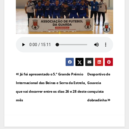
Navegação
Já foi apresentado o 5.º Grande Prémio
Desportivo de
de
Internacional das Beiras e Serra da Estrela,
Gouveia
que vai decorrer entre os dias 26 e 28 deste
conquista
artigos
mês
dobradinha