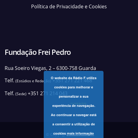
Política de Privacidade e Cookies
Fundação Frei Pedro
Rua Soeiro Viegas, 2 – 6300-758 Guarda
O website da Rádio F utiliza
Telf.
+351 271 221 468
(Estúdios e Redação)
cookies para melhorar e
Telf.
+351 271 214 043
(Sede)
personalizar a sua
+contactos
experiência de navegação.
Ao continuar a navegar está
a consentir a utilização de
cookies
mais informação
© Copyright 2025 Rádio F