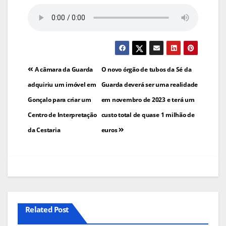
Navegação
A câmara da Guarda
O novo órgão de tubos da Sé da
de
adquiriu um imóvel em
Guarda deverá ser uma realidade
Gonçalo para criar um
em novembro de 2023 e terá um
artigos
Centro de Interpretação
custo total de quase 1 milhão de
da Cestaria
euros
Related Post