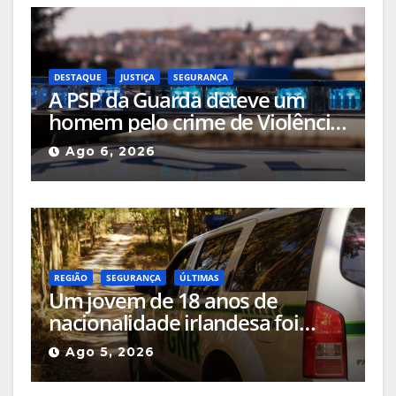
DESTAQUE
JUSTIÇA
SEGURANÇA
A PSP da Guarda deteve um
homem pelo crime de Violência
Doméstica após agressão grave
Ago 6, 2026
na via pública
REGIÃO
SEGURANÇA
ÚLTIMAS
Um jovem de 18 anos de
nacionalidade irlandesa foi
detido pela GNR em Celorico da
Ago 5, 2026
Beira pelo crime de incêndio
rural