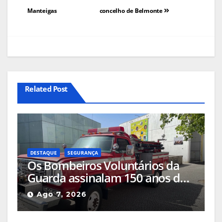
Manteigas
concelho de Belmonte
Related Post
DESTAQUE
SEGURANÇA
Os Bombeiros Voluntários da
Guarda assinalam 150 anos de
história com comemorações a
Ago 7, 2026
acontecerem no centro da
cidade