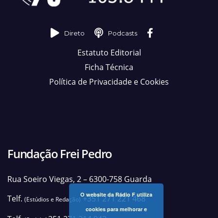
Direto
Podcasts
Estatuto Editorial
Ficha Técnica
Política de Privacidade e Cookies
Fundação Frei Pedro
Rua Soeiro Viegas, 2 – 6300-758 Guarda
O website da Rádio F utiliza
Telf.
+351 271 221 468
(Estúdios e Redação)
cookies para melhorar e