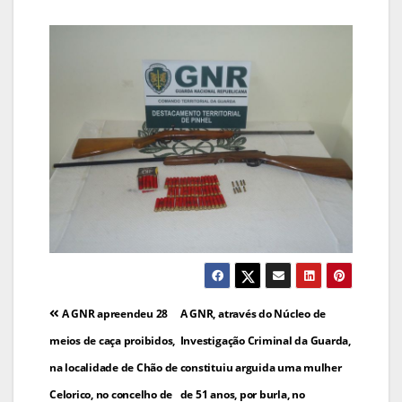
Navegação
A GNR apreendeu 28
A GNR, através do Núcleo de
de
meios de caça proibidos,
Investigação Criminal da Guarda,
na localidade de Chão de
constituiu arguida uma mulher
artigos
Celorico, no concelho de
de 51 anos, por burla, no