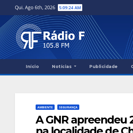
Skip
Qui. Ago 6th, 2026
5:09:25 AM
to
content
Início
Notícias
Publicidade
AMBIENTE
SEGURANÇA
A GNR apreendeu 2
na localidade de Ch