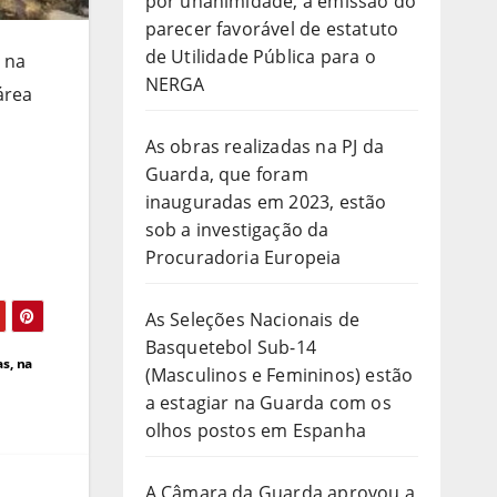
por unanimidade, a emissão do
parecer favorável de estatuto
de Utilidade Pública para o
 na
NERGA
área
As obras realizadas na PJ da
Guarda, que foram
inauguradas em 2023, estão
sob a investigação da
Procuradoria Europeia
As Seleções Nacionais de
Basquetebol Sub-14
s, na
(Masculinos e Femininos) estão
a estagiar na Guarda com os
olhos postos em Espanha
A Câmara da Guarda aprovou a