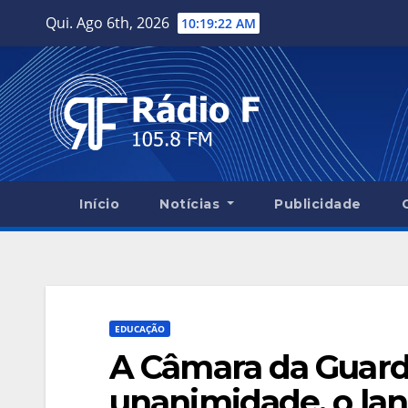
Skip
Qui. Ago 6th, 2026
10:19:23 AM
to
content
Início
Notícias
Publicidade
EDUCAÇÃO
A Câmara da Guard
unanimidade, o la