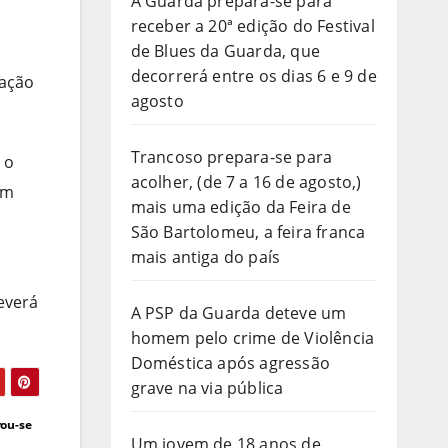
A Guarda prepara-se para
receber a 20ª edição do Festival
de Blues da Guarda, que
decorrerá entre os dias 6 e 9 de
ração
agosto
Trancoso prepara-se para
 o
acolher, (de 7 a 16 de agosto,)
am
mais uma edição da Feira de
São Bartolomeu, a feira franca
mais antiga do país
everá
A PSP da Guarda deteve um
homem pelo crime de Violência
Doméstica após agressão
grave na via pública
rou-se
Um jovem de 18 anos de