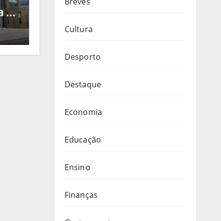
Breves
a de
ico
Cultura
o e
Desporto
Destaque
Economia
Educação
Ensino
Finanças