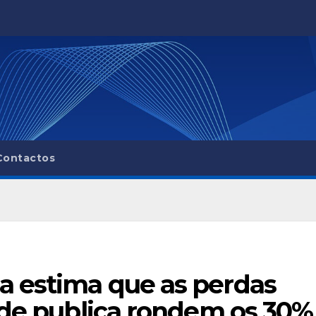
Contactos
a estima que as perdas
ede publica rondem os 30%