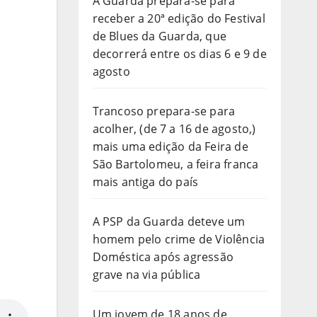
A Guarda prepara-se para
receber a 20ª edição do Festival
de Blues da Guarda, que
decorrerá entre os dias 6 e 9 de
agosto
Trancoso prepara-se para
acolher, (de 7 a 16 de agosto,)
mais uma edição da Feira de
São Bartolomeu, a feira franca
mais antiga do país
A PSP da Guarda deteve um
homem pelo crime de Violência
Doméstica após agressão
grave na via pública
Um jovem de 18 anos de