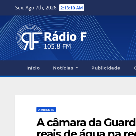
Skip
Sex. Ago 7th, 2026
2:13:11 AM
to
content
Início
Notícias
Publicidade
AMBIENTE
A câmara da Guard
reais de água na r