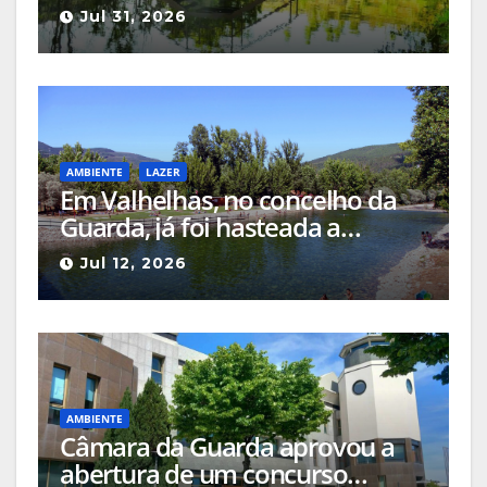
reaberta ao público e está apta
Jul 31, 2026
a receber banhistas
AMBIENTE
LAZER
Em Valhelhas, no concelho da
Guarda, já foi hasteada a
bandeira azul, um galardão que
Jul 12, 2026
distingue a qualidade da água
da praia fluvial
AMBIENTE
Câmara da Guarda aprovou a
abertura de um concurso