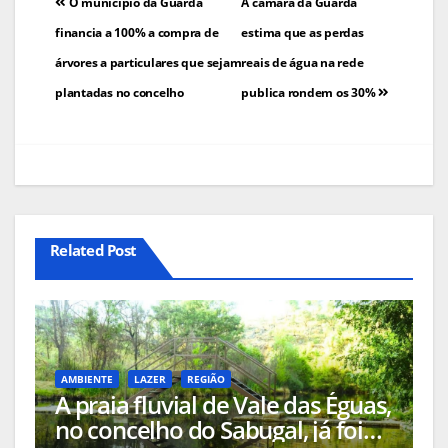
Navegação
O município da Guarda
A câmara da Guarda
de
financia a 100% a compra de
estima que as perdas
árvores a particulares que sejam
reais de água na rede
artigos
plantadas no concelho
publica rondem os 30%
Related Post
AMBIENTE
LAZER
REGIÃO
A praia fluvial de Vale das Éguas,
no concelho do Sabugal, já foi