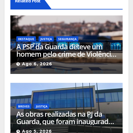
Related Post
DESTAQUE
JUSTIÇA
SEGURANÇA
A PSP da Guarda deteve um
homem pelo crime de Violência
Doméstica após agressão grave
Ago 6, 2026
na via pública
BREVES
JUSTIÇA
As obras realizadas na PJ da
Guarda, que foram inauguradas
em 2023, estão sob a
Ago 5, 2026