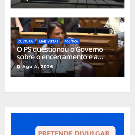
investigação da Procuradoria
Europeia
CULTURA
MAIS VISTAS
POLÍTICA
O PS questionou o Governo
sobre o encerramento e a
alteração de uso das salas de
Ago 4, 2026
cinema da Guarda