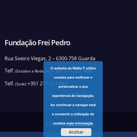
Fundação Frei Pedro
Rua Soeiro Viegas, 2 – 6300-758 Guarda
O website da Rádio F utiliza
Telf.
+351 271 221 468
(Estúdios e Redação)
cookies para melhorar e
Telf.
+351 271 214 043
(Sede)
personalizar a sua
+contactos
experiência de navegação.
Ao continuar a navegar está
a consentir a utilização de
cookies
mais informação
© Copyright 2025 Rádio F
Aceitar