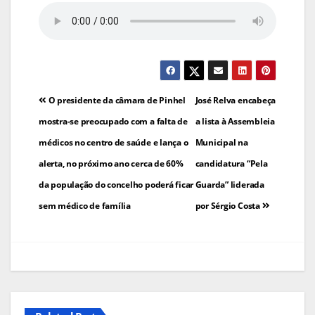
Navegação
O presidente da câmara de Pinhel
José Relva encabeça
de
mostra-se preocupado com a falta de
a lista à Assembleia
médicos no centro de saúde e lança o
Municipal na
artigos
alerta, no próximo ano cerca de 60%
candidatura “Pela
da população do concelho poderá ficar
Guarda” liderada
sem médico de família
por Sérgio Costa