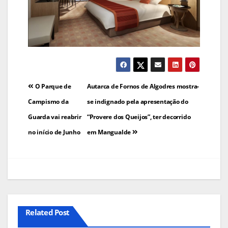
Navegação
O Parque de
Autarca de Fornos de Algodres mostra-
de
Campismo da
se indignado pela apresentação do
Guarda vai reabrir
“Provere dos Queijos”, ter decorrido
artigos
no início de Junho
em Mangualde
Related Post