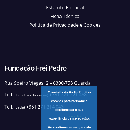
Estatuto Editorial
Ficha Técnica
Política de Privacidade e Cookies
Fundação Frei Pedro
Rua Soeiro Viegas, 2 – 6300-758 Guarda
O website da Rádio F utiliza
Telf.
+351 271 221 468
(Estúdios e Redação)
cookies para melhorar e
Telf.
+351 271 214 043
(Sede)
personalizar a sua
+contactos
experiência de navegação.
Ao continuar a navegar está