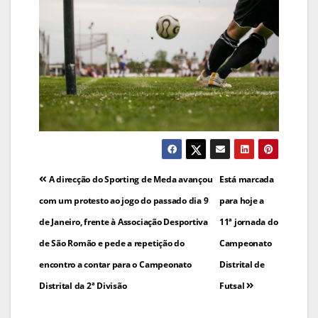
Navegação
A direcção do Sporting de Meda avançou
Está marcada
de
com um protesto ao jogo do passado dia 9
para hoje a
de Janeiro, frente à Associação Desportiva
11ª jornada do
artigos
de São Romão e pede a repetição do
Campeonato
encontro a contar para o Campeonato
Distrital de
Distrital da 2ª Divisão
Futsal