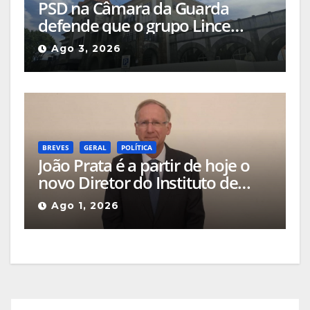
PSD na Câmara da Guarda
defende que o grupo Lince
deveria apresentar, na cidade, o
Ago 3, 2026
projeto que pretende
implementar no Hotel Turismo
BREVES
GERAL
POLÍTICA
João Prata é a partir de hoje o
novo Diretor do Instituto de
Emprego e Formação
Ago 1, 2026
Profissional da Guarda