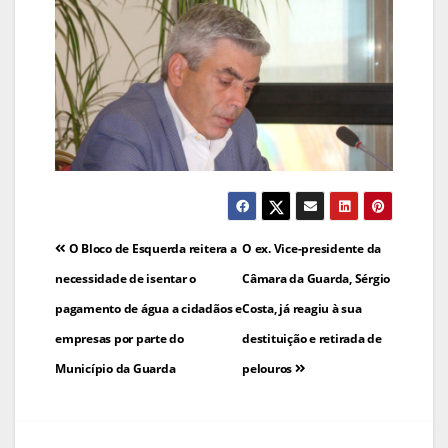
Navegação
O Bloco de Esquerda reitera a
O ex. Vice-presidente da
de
necessidade de isentar o
Câmara da Guarda, Sérgio
pagamento de água a cidadãos e
Costa, já reagiu à sua
artigos
empresas por parte do
destituição e retirada de
Município da Guarda
pelouros