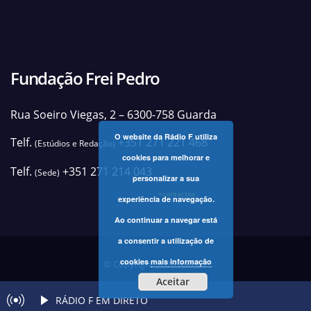
Fundação Frei Pedro
Rua Soeiro Viegas, 2 – 6300-758 Guarda
O website da Rádio F utiliza
Telf.
+351 271 221 468
(Estúdios e Redação)
cookies para melhorar e
Telf.
+351 271 214 043
(Sede)
personalizar a sua
+contactos
experiência de navegação.
Ao continuar a navegar está
a consentir a utilização de
cookies
mais informação
© Copyright 2025 Rádio F
Aceitar
RÁDIO F EM DIRETO